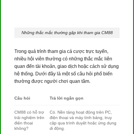
Những thắc mắc thường gặp khi tham gia CM88
Trong quá trình tham gia cá cược trực tuyến,
nhiều hội viên thường có những thắc mắc liên
quan đến tài khoản, giao dịch hoặc cách sử dụng
hệ thống. Dưới đây là một số câu hỏi phổ biến
thường được người chơi quan tâm.
Câu hỏi
Trả lời ngắn gọn
CM88 có hỗ trợ
Có. Nền tảng hoạt động trên PC,
trải nghiệm trên
điện thoại và máy tính bảng, truy
điện thoại
cập qua trình duyệt hoặc ứng dụng
không?
di động.