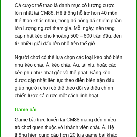
Cá cược thể thao là danh mục có lượng cược
lớn nhất tại CM88. Hệ thống hỗ trợ hơn 40 môn
thể thao khác nhau, trong đó bóng đá chiếm phần
lớn lượng người tham gia. Mỗi ngày, nền tảng
cập nhật kèo cho khoảng 500 – 800 trận đấu, đến
từ nhiều giải đấu lớn nhỏ trên thế giới.
Người chơi có thể lựa chọn các loại kèo phổ biến
như kèo châu Á, kèo châu Âu, tài xỉu, hoặc các
kèo phụ như phạt góc và thẻ phạt. Bảng kèo
được cập nhật liên tục theo diễn biến trận đấu,
giúp người chơi có thể theo dõi và điều chỉnh
chiến lược cá cược một cách linh hoạt.
Game bài
Game bài trực tuyến tại CM88 mang đến nhiều
trò chơi quen thuộc với thành viên châu Á. Hệ
thống hiện cung cấp hơn 20 tựa game bài khác