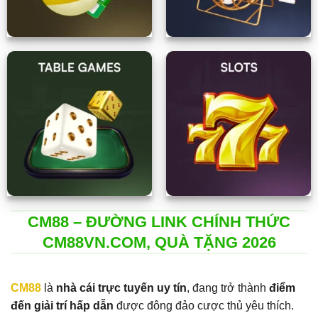
CM88 – ĐƯỜNG LINK CHÍNH THỨC
CM88VN.COM, QUÀ TẶNG 2026
CM88
là
nhà cái trực tuyến uy tín
, đang trở thành
điểm
đến giải trí hấp dẫn
được đông đảo cược thủ yêu thích.