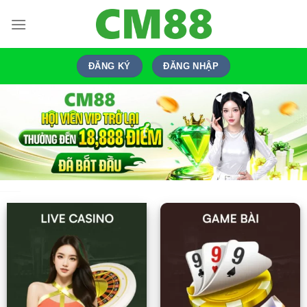
Chuyển
đến
nội
dung
ĐĂNG KÝ
ĐĂNG NHẬP