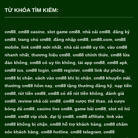
TỪ KHÓA TÌM KIẾM:
cm88
,
cm88 casino
,
slot game cm88
,
nhà cái cm88
,
đăng ký
cm88
,
trang chủ cm88
,
đăng nhập cm88
,
cm88.com
,
cm88
mobile
,
link cm88 mới nhất
,
nhà cái cm88 uy tín
,
vào cm88
nhanh nhất
,
thương hiệu cm88
,
cm88 chính thức
,
cm88 lừa
đảo không
,
cm88 có uy tín không
,
tải app cm88
,
cm88 apk
,
cm88 ios
,
cm88 login
,
cm88 register
,
cm88 link dự phòng
,
cm88 bị chặn
,
cách vào cm88 khi bị chặn
,
cm88 khuyến mãi
,
thưởng cm88 hôm nay
,
cm88 tặng thưởng đăng ký
,
nạp tiền
cm88
,
rút tiền cm88
,
cm88 có dễ rút tiền không
,
đánh giá
cm88
,
review nhà cái cm88
,
cm88 cược thể thao
,
cá cược
bóng đá cm88
,
casino live cm88
,
game bài cm88
,
slot nổ hũ
cm88
,
cm88 vip club
,
đại lý cm88
,
cm88 affiliate
,
link vào
cm88 không bị chặn
,
cm88 hỗ trợ khách hàng
,
cm88 chăm
sóc khách hàng
,
cm88 hotline
,
cm88 telegram
,
cm88