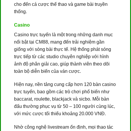
cho đến cá cược thể thao và game bài truyền
thống.
Casino
Casino trực tuyến là một trong những danh mục
nổi bật tại CM88, mang đến trải nghiệm gần
giống với sòng bài thực tế. Hệ thống phát sóng
trực tiếp từ các studio chuyên nghiệp với hình
ảnh độ phân giải cao, giúp thành viên theo dõi
toàn bộ diễn biến của ván cược.
Hiện nay, nền tảng cung cấp hơn 120 bàn casino
trực tuyến, bao gồm các trò chơi phổ biến như
baccarat, roulette, blackjack và sicbo. Mỗi bàn
đấu thường phục vụ từ 50 – 100 người cùng lúc,
với mức cược tối thiểu khoảng 20.000 VNĐ.
Nhờ công nghệ livestream ổn định, mọi thao tác