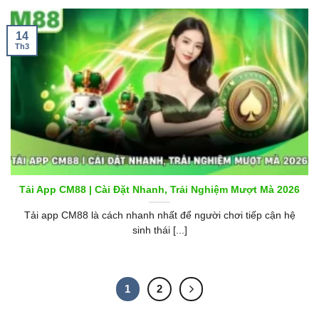
14
Th3
Tải App CM88 | Cài Đặt Nhanh, Trải Nghiệm Mượt Mà 2026
Tải app CM88 là cách nhanh nhất để người chơi tiếp cận hệ
sinh thái [...]
1
2