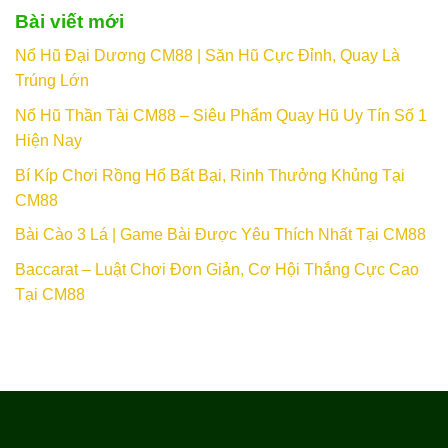
Bài viết mới
Nổ Hũ Đại Dương CM88 | Săn Hũ Cực Đỉnh, Quay Là
Trúng Lớn
Nổ Hũ Thần Tài CM88 – Siêu Phẩm Quay Hũ Uy Tín Số 1
Hiện Nay
Bí Kíp Chơi Rồng Hổ Bất Bại, Rinh Thưởng Khủng Tại
CM88
Bài Cào 3 Lá | Game Bài Được Yêu Thích Nhất Tại CM88
Baccarat – Luật Chơi Đơn Giản, Cơ Hội Thắng Cực Cao
Tại CM88