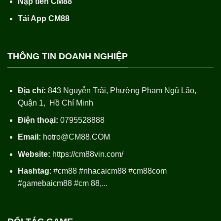
Nạp tiền CM88
Tải App CM88
THÔNG TIN DOANH NGHIỆP
Địa chỉ:
843 Nguyễn Trãi, Phường Phạm Ngũ Lão,
Quận 1, Hồ Chí Minh
Điện thoại:
0795528888
Email:
hotro@CM88.COM
Website:
h
ttps://cm88vin.com/
Hashtag
: #cm88 #nhacaicm88 #cm88com
#gamebaicm88 #cm 88,...