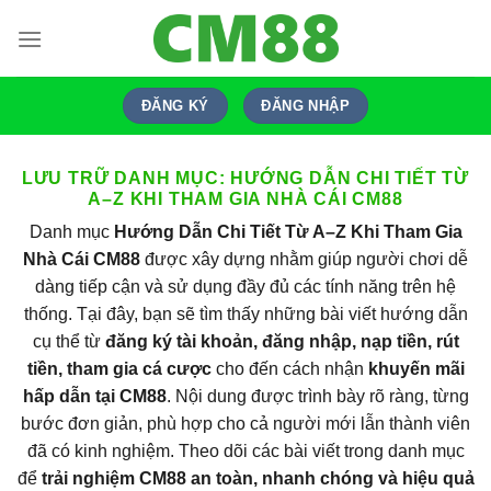
Chuyển
đến
nội
dung
ĐĂNG KÝ
ĐĂNG NHẬP
LƯU TRỮ DANH MỤC:
HƯỚNG DẪN CHI TIẾT TỪ
A–Z KHI THAM GIA NHÀ CÁI CM88
Danh mục
Hướng Dẫn Chi Tiết Từ A–Z Khi Tham Gia
Nhà Cái CM88
được xây dựng nhằm giúp người chơi dễ
dàng tiếp cận và sử dụng đầy đủ các tính năng trên hệ
thống. Tại đây, bạn sẽ tìm thấy những bài viết hướng dẫn
cụ thể từ
đăng ký tài khoản, đăng nhập, nạp tiền, rút
tiền, tham gia cá cược
cho đến cách nhận
khuyến mãi
hấp dẫn tại CM88
. Nội dung được trình bày rõ ràng, từng
bước đơn giản, phù hợp cho cả người mới lẫn thành viên
đã có kinh nghiệm. Theo dõi các bài viết trong danh mục
để
trải nghiệm CM88 an toàn, nhanh chóng và hiệu quả