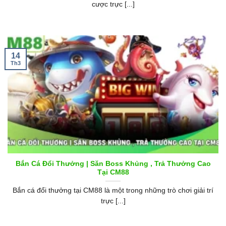
cược trực [...]
14
Th3
Bắn Cá Đổi Thưởng | Săn Boss Khủng , Trả Thưởng Cao
Tại CM88
Bắn cá đổi thưởng tại CM88 là một trong những trò chơi giải trí
trực [...]