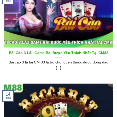
Th3
Bài Cào 3 Lá | Game Bài Được Yêu Thích Nhất Tại CM88
Bài cào 3 lá tại CM 88 là trò chơi quen thuộc được đông đảo
[...]
14
Th3